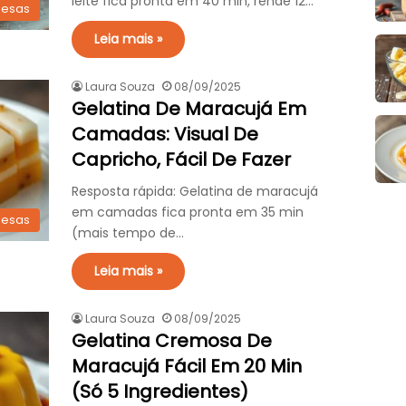
leite fica pronta em 40 min, rende 12…
esas
Leia mais »
Laura Souza
08/09/2025
Gelatina De Maracujá Em
Camadas: Visual De
Capricho, Fácil De Fazer
Resposta rápida: Gelatina de maracujá
em camadas fica pronta em 35 min
esas
(mais tempo de…
Leia mais »
Laura Souza
08/09/2025
Gelatina Cremosa De
Maracujá Fácil Em 20 Min
(Só 5 Ingredientes)