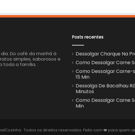
Posts recentes
a dia. Do café da manhã à
Dessalgar Charque Na Pre
ratos simples, saborosos e
Como Dessalgar Carne Sec
a toda a família.
Como Dessalgar Carne-se
15 Min
Dessalga De Bacalhau Ráp
Minutos
Como Dessalgar Carne Se
Min
nalCozinha · Todos os direitos reservados. Feito com ❤️ para quem 