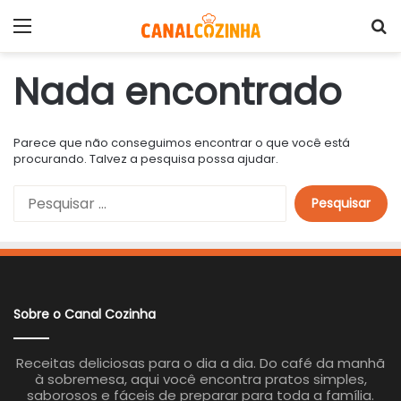
Menu
P
Nada encontrado
Parece que não conseguimos encontrar o que você está
procurando. Talvez a pesquisa possa ajudar.
P
e
s
q
u
i
s
a
Sobre o Canal Cozinha
r
p
o
Receitas deliciosas para o dia a dia. Do café da manhã
r
à sobremesa, aqui você encontra pratos simples,
:
saborosos e fáceis de preparar para toda a família.