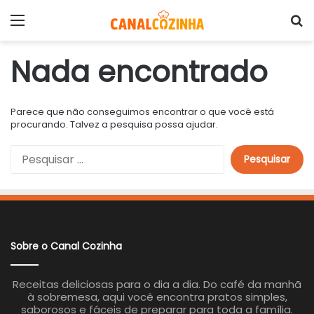
Menu
P
Nada encontrado
Parece que não conseguimos encontrar o que você está
procurando. Talvez a pesquisa possa ajudar.
P
e
s
q
u
i
s
a
Sobre o Canal Cozinha
r
p
o
Receitas deliciosas para o dia a dia. Do café da manhã
r
à sobremesa, aqui você encontra pratos simples,
:
saborosos e fáceis de preparar para toda a família.