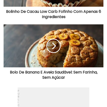
e
C
a
Bolinho De Cacau Low Carb Fofinho Com Apenas 6
c
Ingredientes
a
u
L
B
o
o
w
l
C
o
a
D
r
e
b
B
F
a
o
n
f
a
i
n
Bolo De Banana E Aveia Saudável: Sem Farinha,
n
a
Sem Açúcar
h
E
o
A
C
v
o
e
m
i
A
a
p
S