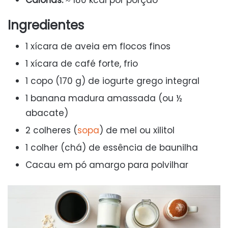
Calorias:
≈ 180 kcal por porção
Ingredientes
1 xícara de aveia em flocos finos
1 xícara de café forte, frio
1 copo (170 g) de iogurte grego integral
1 banana madura amassada (ou ½
abacate)
2 colheres (
sopa
) de mel ou xilitol
1 colher (chá) de essência de baunilha
Cacau em pó amargo para polvilhar