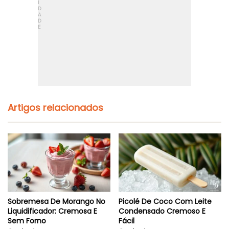
e
a
n
u
a
d
s
á
6
v
I
e
n
l
g
:
r
S
e
e
d
m
i
F
Artigos relacionados
e
a
n
r
t
i
e
n
s
h
a
,
S
e
m
Sobremesa De Morango No
Picolé De Coco Com Leite
A
Liquidificador: Cremosa E
Condensado Cremoso E
ç
Sem Forno
Fácil
ú