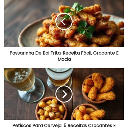
De
Boi
Frita:
Receita
Fácil,
Crocante
E
Macia
Passarinha De Boi Frita: Receita Fácil, Crocante E
Macia
Petiscos
Para
Cerveja:
5
Receitas
Crocantes
E
Fáceis
Petiscos Para Cerveja: 5 Receitas Crocantes E