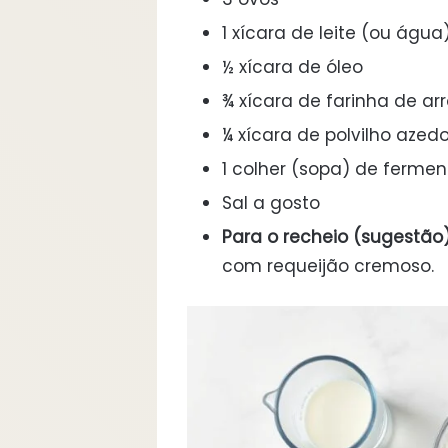
1 xícara de leite (ou água
½ xícara de óleo
¾ xícara de farinha de arr
¼ xícara de polvilho azed
1 colher (sopa) de ferme
Sal a gosto
Para o recheio (sugestão)
com requeijão cremoso.