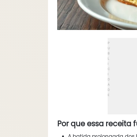
Por que essa receita 
A batida prolongada dos l