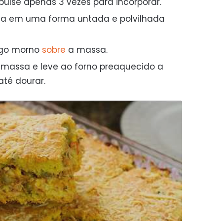
pulse apenas 3 vezes para incorporar.
a em uma forma untada e polvilhada
ango morno
sobre
a massa.
 massa e leve ao forno preaquecido a
até dourar.