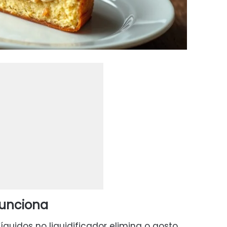
funciona
íquidos no liquidificador elimina o gosto