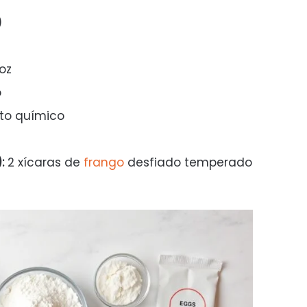
)
oz
o
nto químico
:
2 xícaras de
frango
desfiado temperado