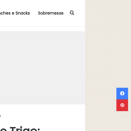
Procurar por
nches e Snacks
Sobremesas
F
P
e