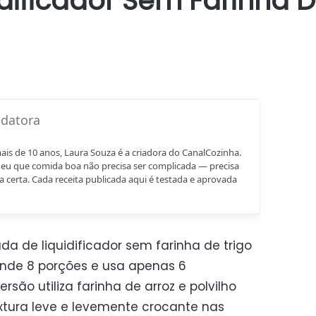
idificador Sem Farinha D
mais de 10 anos, Laura Souza é a criadora do CanalCozinha.
eu que comida boa não precisa ser complicada — precisa
a certa. Cada receita publicada aqui é testada e aprovada
da de liquidificador sem farinha de trigo
ende 8 porções e usa apenas 6
rsão utiliza farinha de arroz e polvilho
xtura leve e levemente crocante nas