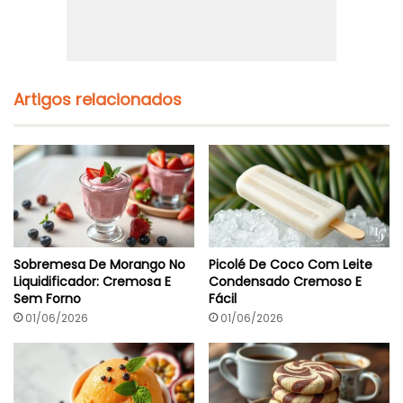
3
a
I
:
n
F
g
á
r
c
e
i
Artigos relacionados
d
l
i
E
e
S
n
e
t
m
e
A
s
ç
)
ú
c
a
Sobremesa De Morango No
Picolé De Coco Com Leite
r
Liquidificador: Cremosa E
Condensado Cremoso E
E
Sem Forno
Fácil
m
3
01/06/2026
01/06/2026
0
M
i
n