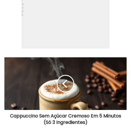
C
a
p
p
u
c
c
i
n
o
S
Cappuccino Sem Açúcar Cremoso Em 5 Minutos
e
(Só 3 Ingredientes)
m
A