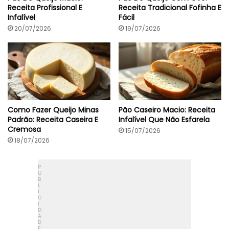
C
Receita Profissional E
Receita Tradicional Fofinha E
r
Infalível
Fácil
o
c
20/07/2026
19/07/2026
a
n
t
e
Como Fazer Queijo Minas
Pão Caseiro Macio: Receita
Padrão: Receita Caseira E
Infalível Que Não Esfarela
Cremosa
15/07/2026
18/07/2026