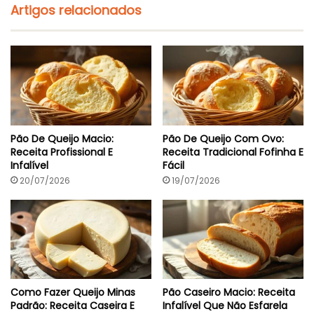
d
Artigos relacionados
i
f
i
c
a
d
o
r
E
m
Pão De Queijo Macio:
Pão De Queijo Com Ovo:
1
Receita Profissional E
Receita Tradicional Fofinha E
5
Infalível
Fácil
M
i
20/07/2026
19/07/2026
n
Como Fazer Queijo Minas
Pão Caseiro Macio: Receita
Padrão: Receita Caseira E
Infalível Que Não Esfarela