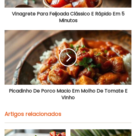
P
a
Vinagrete Para Feijoada Clássico E Rápido Em 5
r
Minutos
a
F
e
P
i
i
j
c
o
a
a
d
d
i
a
n
C
h
l
o
á
D
s
e
Picadinho De Porco Macio Em Molho De Tomate E
s
P
Vinho
i
o
c
r
o
c
Artigos relacionados
E
o
R
M
á
a
p
c
i