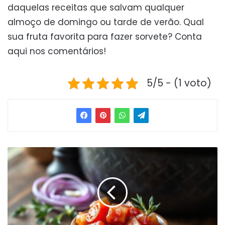
daquelas receitas que salvam qualquer
almoço de domingo ou tarde de verão. Qual
sua fruta favorita para fazer sorvete? Conta
aqui nos comentários!
5/5 - (1 voto)
V
i
n
a
g
r
e
t
e