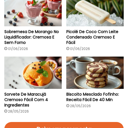
i
d
o
o
E
E
m
m
M
5
o
M
l
Sobremesa De Morango No
Picolé De Coco Com Leite
i
h
Liquidificador: Cremosa E
Condensado Cremoso E
n
o
Sem Forno
Fácil
u
D
01/06/2026
01/06/2026
t
e
o
T
s
o
m
a
t
e
E
V
Sorvete De Maracujá
Biscoito Mesclado Fofinho:
i
Cremoso Fácil Com 4
Receita Fácil De 40 Min
n
Ingredientes
28/05/2026
h
28/05/2026
o