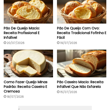
a
n
t
e
E
m
Pão De Queijo Macio:
Pão De Queijo Com Ovo:
2
Receita Profissional E
Receita Tradicional Fofinha E
h
Infalível
Fácil
3
0
20/07/2026
19/07/2026
Como Fazer Queijo Minas
Pão Caseiro Macio: Receita
Padrão: Receita Caseira E
Infalível Que Não Esfarela
Cremosa
15/07/2026
18/07/2026