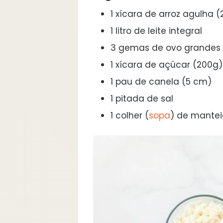
1 xícara de arroz agulha 
1 litro de leite integral
3 gemas de ovo grandes
1 xícara de açúcar (200g)
1 pau de canela (5 cm)
1 pitada de sal
1 colher (
sopa
) de mantei