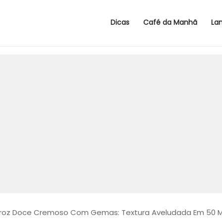
Dicas
Café da Manhã
La
roz Doce Cremoso Com Gemas: Textura Aveludada Em 50 M