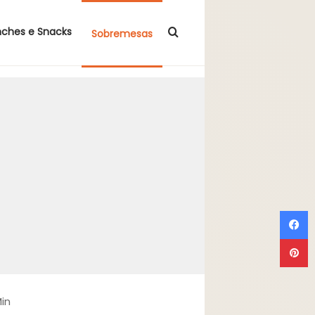
Procurar por
nches e Snacks
Sobremesas
F
P
in