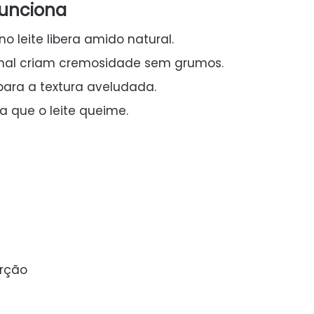
funciona
o leite libera amido natural.
nal criam cremosidade sem grumos.
 para a textura aveludada.
a que o leite queime.
orção