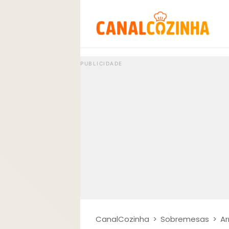
CanalCozinha
>
Sobremesas
>
Ar