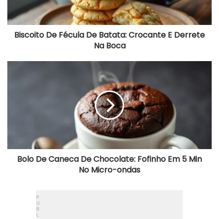
o
D
e
F
Biscoito De Fécula De Batata: Crocante E Derrete
é
Na Boca
c
u
l
B
a
o
D
l
e
o
B
D
a
e
t
C
a
a
t
n
a
e
:
c
Bolo De Caneca De Chocolate: Fofinho Em 5 Min
C
a
No Micro-ondas
r
D
o
e
c
C
a
h
n
o
t
c