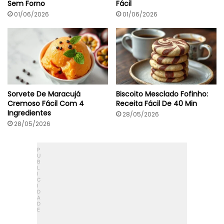
Sem Forno
Fácil
o
-
01/06/2026
01/06/2026
o
n
d
a
s
Sorvete De Maracujá
Biscoito Mesclado Fofinho:
Cremoso Fácil Com 4
Receita Fácil De 40 Min
Ingredientes
28/05/2026
28/05/2026