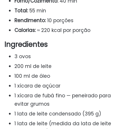
Forno/Cozimento:
40 min
Total:
55 min
Rendimento:
10 porções
Calorias:
≈ 220 kcal por porção
Ingredientes
3 ovos
200 ml de leite
100 ml de óleo
1 xícara de açúcar
1 xícara de fubá fino — peneirado para
evitar grumos
1 lata de leite condensado (395 g)
1 lata de leite (medida da lata de leite