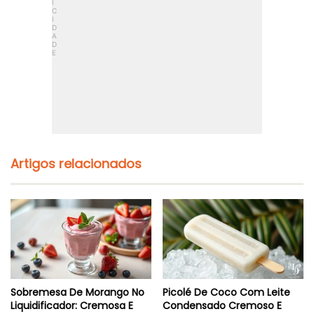
e
o
E
l
D
a
e
t
r
e
r
:
e
F
t
o
e
f
N
i
a
n
B
h
o
o
Artigos relacionados
c
E
a
m
5
M
i
n
N
o
M
i
Sobremesa De Morango No
Picolé De Coco Com Leite
c
Liquidificador: Cremosa E
Condensado Cremoso E
r