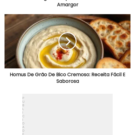
Amargor
Homus
De
Grão
De
Bico
Cremoso:
Receita
Fácil
E
Saborosa
Homus De Grão De Bico Cremoso: Receita Fácil E
Saborosa