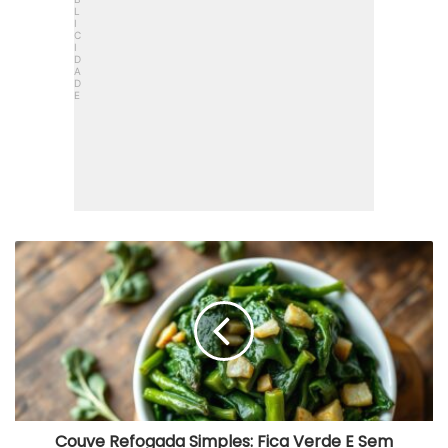
Couve
Refogada
Simples:
Fica
Verde
E
Sem
Amargor
Couve Refogada Simples: Fica Verde E Sem