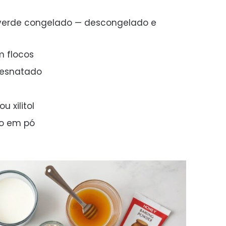
 verde congelado — descongelado e
m flocos
 desnatado
u xilitol
to em pó