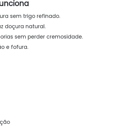
funciona
ura sem trigo refinado.
z doçura natural.
lorias sem perder cremosidade.
o e fofura.
rção