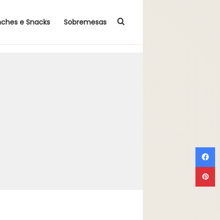
Procurar por
nches e Snacks
Sobremesas
F
P