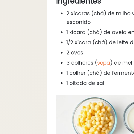
Ingredientes
2 xícaras (chá) de milho
escorrido
1 xícara (chá) de aveia e
1/2 xícara (chá) de leite
2 ovos
3 colheres (
sopa
) de mel o
1 colher (chá) de fermen
1 pitada de sal