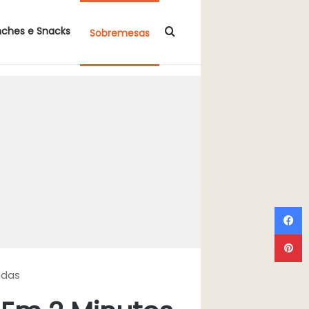
Procurar por
nches e Snacks
Sobremesas
F
P
ndas