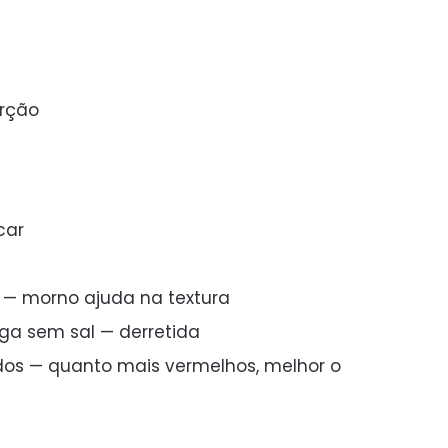
orção
car
e — morno ajuda na textura
iga sem sal — derretida
dos — quanto mais vermelhos, melhor o