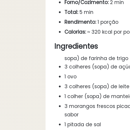
Forno/Cozimento:
2 min
Total:
5 min
Rendimento:
1 porção
Calorias:
≈ 320 kcal por p
Ingredientes
sopa) de farinha de trigo
3 colheres (sopa) de açú
1 ovo
3 colheres (sopa) de leit
1 colher (sopa) de mante
3 morangos frescos pica
sabor
1 pitada de sal