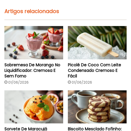
r
e
e
F
Artigos relacionados
d
á
i
c
e
i
n
l
t
E
e
R
s
e
c
o
n
Sobremesa De Morango No
Picolé De Coco Com Leite
f
Liquidificador: Cremosa E
Condensado Cremoso E
o
Sem Forno
Fácil
r
t
01/06/2026
01/06/2026
a
n
t
e
Sorvete De Maracujá
Biscoito Mesclado Fofinho: