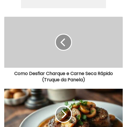
Como
Desfiar
Charque
e
Carne
Seca
Rápido
(Truque
da
Panela)
Como Desfiar Charque e Carne Seca Rápido
(Truque da Panela)
Carne
Ao
Molho
Madeira
Sem
Vinho:
Cremosa
E