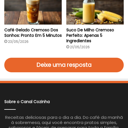
t
u
e
d
á
v
e
l
Café Gelado Cremoso Dos
Suco De Milho Cremoso
E
Sonhos: Pronto Em 5 Minutos
Perfeito: Apenas 5
m
Ingredientes
23/05/2026
2
21/05/2026
5
M
i
Deixe uma resposta
n
Sobre o Canal Cozinha
Receitas deliciosas para o dia a dia. Do café da manhã
à sobremesa, aqui você encontra pratos simples,
saborosos e fáceis de preparar para toda a família.