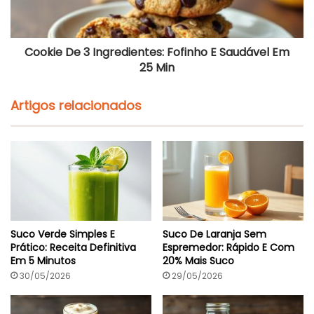
e
e
m
3
e
I
D
n
Cookie De 3 Ingredientes: Fofinho E Saudável Em
e
g
25 Min
L
r
e
e
i
d
Artigos relacionados
t
i
e
e
:
n
F
t
o
e
f
s
i
:
n
F
h
o
o
f
E
i
Suco Verde Simples E
Suco De Laranja Sem
C
n
Prático: Receita Definitiva
Espremedor: Rápido E Com
r
h
Em 5 Minutos
20% Mais Suco
o
o
30/05/2026
29/05/2026
c
E
a
S
n
a