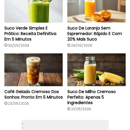
d
n
i
u
e
t
n
o
t
s
Suco Verde Simples E
Suco De Laranja Sem
e
Prático: Receita Definitiva
Espremedor: Rápido E Com
s
Em 5 Minutos
20% Mais Suco
)
30/05/2026
29/05/2026
Café Gelado Cremoso Dos
Suco De Milho Cremoso
Sonhos: Pronto Em 5 Minutos
Perfeito: Apenas 5
Ingredientes
23/05/2026
21/05/2026