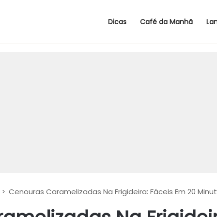
Dicas
Café da Manhã
La
>
Cenouras Caramelizadas Na Frigideira: Fáceis Em 20 Minu