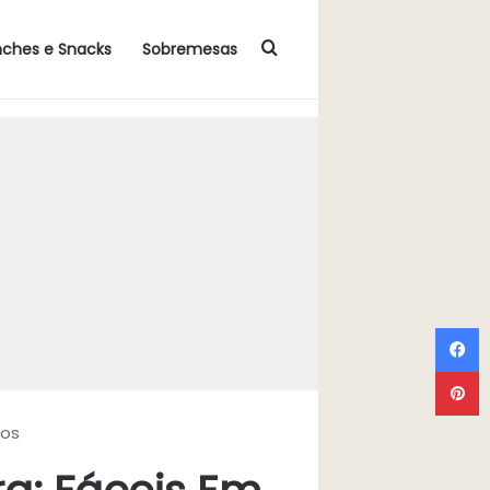
Procurar por
nches e Snacks
Sobremesas
F
P
tos