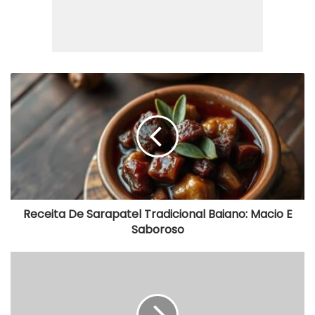
Receita
De
Sarapatel
Tradicional
Baiano:
Macio
E
Saboroso
Receita De Sarapatel Tradicional Baiano: Macio E
Saboroso
Feijoada
para
50
Pessoas:
Calculadora,