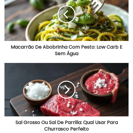
Abobrinha
Com
Pesto:
Low
Carb
E
Sem
Água
Macarrão De Abobrinha Com Pesto: Low Carb E
Sem Água
Sal
Grosso
Ou
Sal
De
Parrilla:
Qual
Usar
Para
Churrasco
Perfeito
Sal Grosso Ou Sal De Parrilla: Qual Usar Para
Churrasco Perfeito