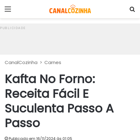
Menu
P
CanalCozinha
>
Carnes
Kafta No Forno:
Receita Fácil E
Suculenta Passo A
Passo
Publicado em 16/11/2024 às 01:05