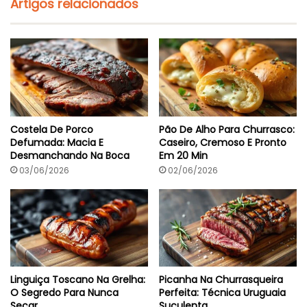
Artigos relacionados
a
t
S
e
u
E
c
m
u
7
l
M
e
i
n
n
t
u
a
t
Costela De Porco
Pão De Alho Para Churrasco:
o
Defumada: Macia E
Caseiro, Cremoso E Pronto
s
Desmanchando Na Boca
Em 20 Min
03/06/2026
02/06/2026
Linguiça Toscano Na Grelha:
Picanha Na Churrasqueira
O Segredo Para Nunca
Perfeita: Técnica Uruguaia
Secar
Suculenta