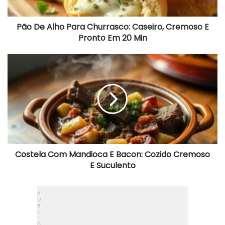
Pronto
Em
20
Pão De Alho Para Churrasco: Caseiro, Cremoso E
Min
Pronto Em 20 Min
Costela
Com
Mandioca
E
Bacon:
Cozido
Cremoso
E
Suculento
Costela Com Mandioca E Bacon: Cozido Cremoso
E Suculento