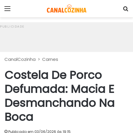
Menu
P
CanalCozinha
>
Carnes
Costela De Porco
Defumada: Macia E
Desmanchando Na
Boca
Publicado em 03/06/2026 às 19:15