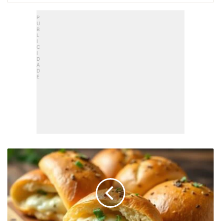
Pão
De
Alho
Para
Churrasco:
Caseiro,
Cremoso
E