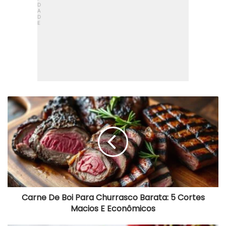
Carne
De
Boi
Para
Churrasco
Barata:
5
Cortes
Macios
E
Econômicos
Carne De Boi Para Churrasco Barata: 5 Cortes
Macios E Econômicos