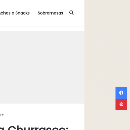
Procurar por
nches e Snacks
Sobremesas
F
P
re