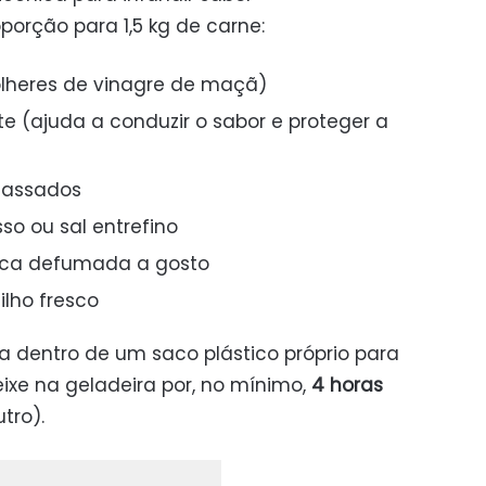
porção para 1,5 kg de carne:
olheres de vinagre de maçã)
te (ajuda a conduzir o sabor e proteger a
massados
sso ou sal entrefino
ica defumada a gosto
lho fresco
 dentro de um saco plástico próprio para
deixe na geladeira por, no mínimo,
4 horas
tro).