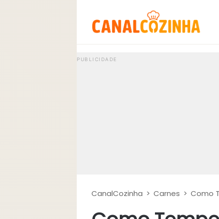
CanalCozinha
>
Carnes
>
Como Te