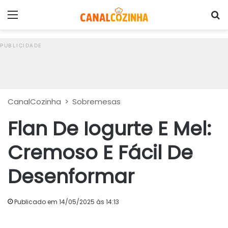
Menu
P
CanalCozinha
>
Sobremesas
Flan De Iogurte E Mel:
Cremoso E Fácil De
Desenformar
Publicado em 14/05/2025 às 14:13