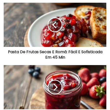
Pasta
De
Frutas
Secas
E
Romã:
Fácil
E
Sofisticada
Em
45
Pasta De Frutas Secas E Romã: Fácil E Sofisticada
Min
Em 45 Min
Calda
De
Frutas
Vermelhas
Fácil
E
Rápida
Em
20
Minutos