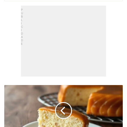
Bolo
Gelado
De
Tapioca
Fácil:
Sem
Forno
E