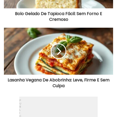
Cremoso
Bolo Gelado De Tapioca Fácil: Sem Forno E
Cremoso
Lasanha
Vegana
De
Abobrinha:
Leve,
Firme
E
Sem
Culpa
Lasanha Vegana De Abobrinha: Leve, Firme E Sem
Culpa