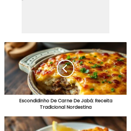
Escondidinho
De
Carne
De
Jabá:
Receita
Tradicional
Nordestina
Escondidinho De Carne De Jabá: Receita
Tradicional Nordestina
Peixe
Empanado
Crocante: