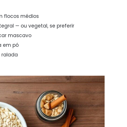
em flocos médios
tegral — ou vegetal, se preferir
car mascavo
la em pó
 ralada