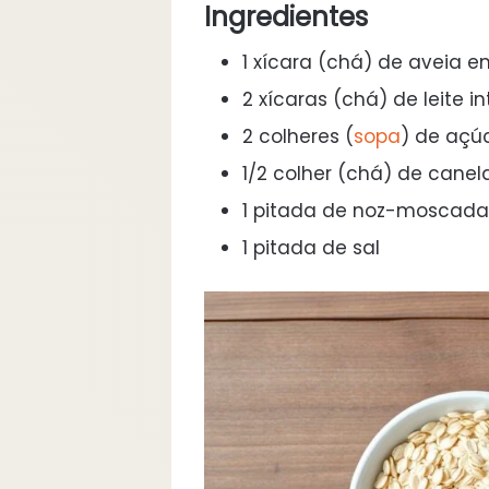
Ingredientes
1 xícara (chá) de aveia 
2 xícaras (chá) de leite in
2 colheres (
sopa
) de açú
1/2 colher (chá) de cane
1 pitada de noz-moscada
1 pitada de sal