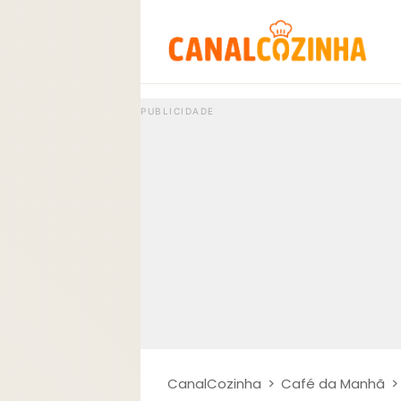
CanalCozinha
>
Café da Manhã