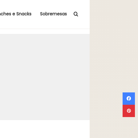
Procurar por
nches e Snacks
Sobremesas
F
P