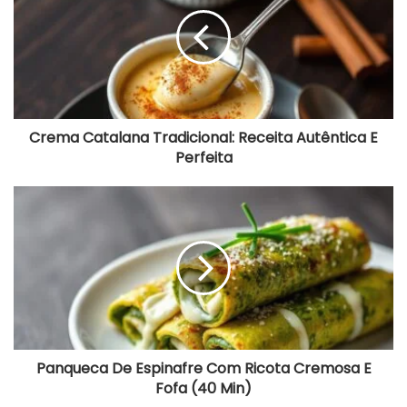
m
a
C
a
t
a
l
a
Crema Catalana Tradicional: Receita Autêntica E
n
Perfeita
a
T
r
P
a
a
d
n
i
q
c
u
i
e
o
c
n
a
a
D
l
e
:
E
Panqueca De Espinafre Com Ricota Cremosa E
R
s
Fofa (40 Min)
e
p
c
i