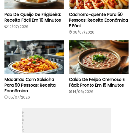
f
a
(
Pão De Queijo De Frigideira:
Cachorro-quente Para 50
4
Receita Fácil Em 10 Minutos
Pessoas: Receita Econômica
0
E Fácil
12/07/2026
M
i
08/07/2026
n
)
Macarrão Com Salsicha
Caldo De Feijão Cremoso E
Para 50 Pessoas: Receita
Fácil: Pronto Em 15 Minutos
Econômica
14/06/2026
05/07/2026