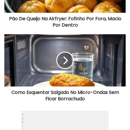
Macio
Por
Dentro
Pão De Queijo Na Airfryer: Fofinho Por Fora, Macio
Por Dentro
Como
Esquentar
Salgado
No
Micro-
Ondas
Sem
Ficar
Borrachudo
Como Esquentar Salgado No Micro-Ondas Sem
Ficar Borrachudo