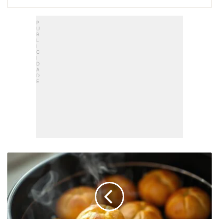
Pão
De
Queijo
Na
Airfryer:
Fofinho
Por
Fora,