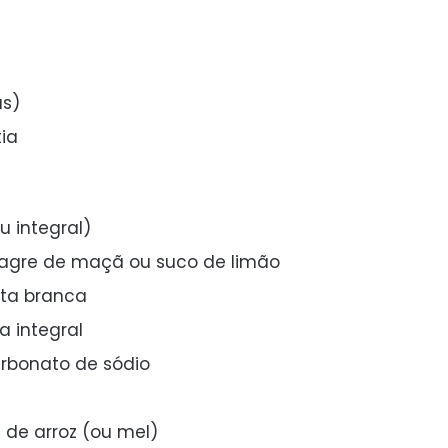
as)
tia
u integral)
agre de maçã ou suco de limão
lta branca
a integral
arbonato de sódio
a de arroz (ou mel)