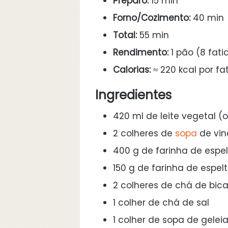
Preparo:
15 min
Forno/Cozimento:
40 min
Total:
55 min
Rendimento:
1 pão (8 fati
Calorias:
≈ 220 kcal por fa
Ingredientes
420 ml de leite vegetal (o
2 colheres de
sopa
de vin
400 g de farinha de espe
150 g de farinha de espelt
2 colheres de chá de bic
1 colher de chá de sal
1 colher de sopa de gelei