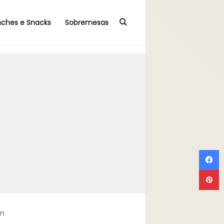
Procurar por
nches e Snacks
Sobremesas
F
P
in