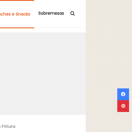
Procurar por
Sobremesas
nches e Snacks
F
P
Fritura