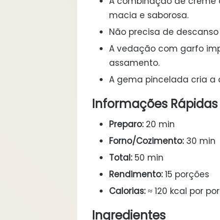
A combinação de creme 
macia e saborosa.
Não precisa de descanso 
A vedação com garfo imp
assamento.
A gema pincelada cria a 
Informações Rápidas
Preparo:
20 min
Forno/Cozimento:
30 min
Total:
50 min
Rendimento:
15 porções
Calorias:
≈ 120 kcal por po
Ingredientes