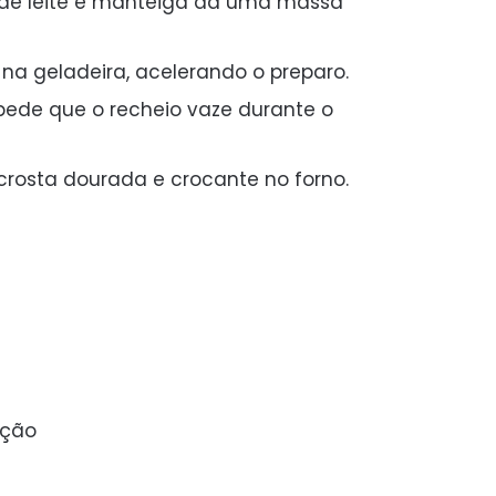
de leite e manteiga dá uma massa
na geladeira, acelerando o preparo.
ede que o recheio vaze durante o
crosta dourada e crocante no forno.
rção