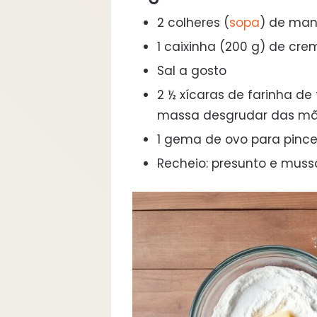
2 colheres (
sopa
) de man
1 caixinha (200 g) de cre
Sal a gosto
2 ½ xícaras de farinha de
massa desgrudar das m
1 gema de ovo para pince
Recheio: presunto e muss