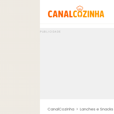
CanalCozinha
>
Lanches e Snacks