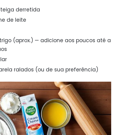
teiga derretida
me de leite
 trigo (aprox.) — adicione aos poucos até a
ãos
lar
arela ralados (ou de sua preferência)