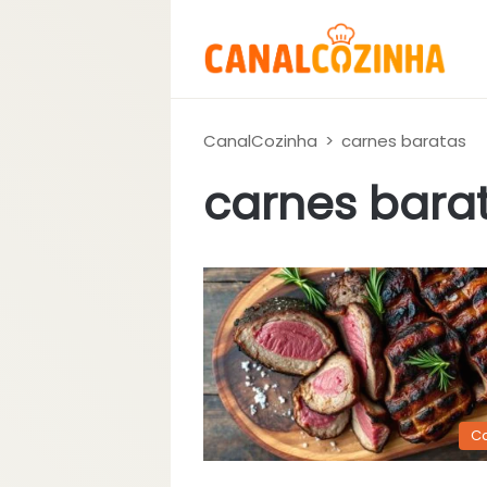
CanalCozinha
>
carnes baratas
carnes bara
C