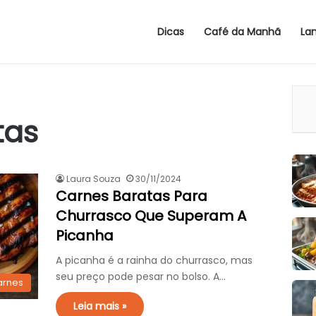
Dicas
Café da Manhã
La
tas
Laura Souza
30/11/2024
Carnes Baratas Para
Churrasco Que Superam A
Picanha
A picanha é a rainha do churrasco, mas
seu preço pode pesar no bolso. A…
arnes
Leia mais »