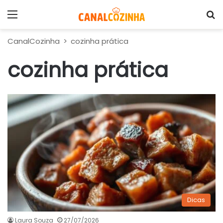
Menu
P
CanalCozinha
>
cozinha prática
cozinha prática
Dicas
Laura Souza
27/07/2026