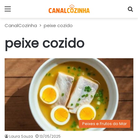
Menu
P
CanalCozinha
>
peixe cozido
peixe cozido
Peixes e Frutos do Mar
Laura Souza
13/05/2025