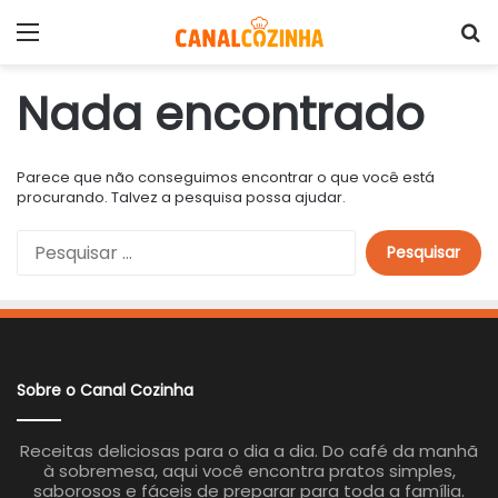
Menu
P
Nada encontrado
Parece que não conseguimos encontrar o que você está
procurando. Talvez a pesquisa possa ajudar.
P
e
s
q
u
i
s
a
Sobre o Canal Cozinha
r
p
o
Receitas deliciosas para o dia a dia. Do café da manhã
r
à sobremesa, aqui você encontra pratos simples,
:
saborosos e fáceis de preparar para toda a família.