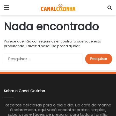
Menu
P
Nada encontrado
Parece que não conseguimos encontrar o que você está
procurando. Talvez a pesquisa possa ajudar.
P
e
s
q
u
i
s
a
Sobre o Canal Cozinha
r
p
o
Receitas deliciosas para o dia a dia. Do café da manhã
r
à sobremesa, aqui você encontra pratos simples,
:
saborosos e fáceis de preparar para toda a família.