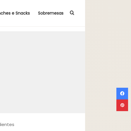
Procurar por
nches e Snacks
Sobremesas
F
P
dientes