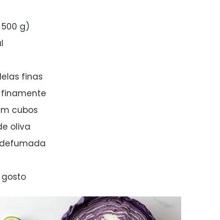
 500 g)
l
elas finas
o finamente
em cubos
de oliva
a defumada
 gosto