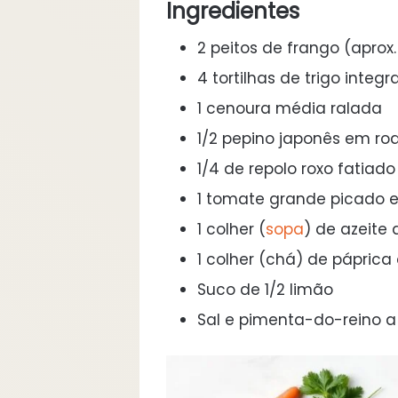
Ingredientes
2 peitos de frango (aprox.
4 tortilhas de trigo integra
1 cenoura média ralada
1/2 pepino japonês em rod
1/4 de repolo roxo fatiad
1 tomate grande picado 
1 colher (
sopa
) de azeite 
1 colher (chá) de pápric
Suco de 1/2 limão
Sal e pimenta-do-reino a