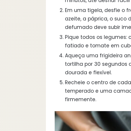
minutos, até desfiar faci
Em uma tigela, desfie o 
azeite, a páprica, o suco
defumado deve subir im
Pique todos os legumes: c
fatiado e tomate em cu
Aqueça uma frigideira a
tortilha por 30 segundos 
dourada e flexível.
Recheie o centro de cada
temperado e uma camada 
firmemente.