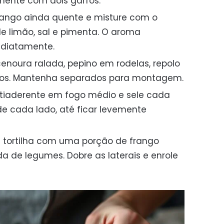
lmente com dois garfos.
frango ainda quente e misture com o
 de limão, sal e pimenta. O aroma
ediatamente.
enoura ralada, pepino em rodelas, repolo
bos. Mantenha separados para montagem.
ntiaderente em fogo médio e sele cada
de cada lado, até ficar levemente
 tortilha com uma porção de frango
de legumes. Dobre as laterais e enrole