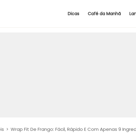
Dicas
Café da Manhã
La
is
>
Wrap Fit De Frango: Fácil, Rápido E Com Apenas 9 Ingre