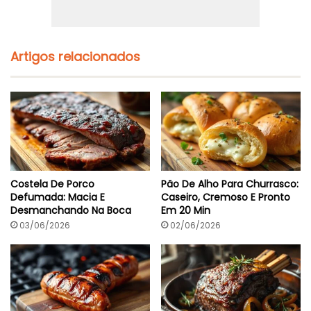
i
a
a
t
D
o
e
Q
Artigos relacionados
u
a
n
t
i
d
a
d
e
s
Costela De Porco
Pão De Alho Para Churrasco:
E
Defumada: Macia E
Caseiro, Cremoso E Pronto
P
Desmanchando Na Boca
Em 20 Min
r
e
03/06/2026
02/06/2026
p
a
r
o