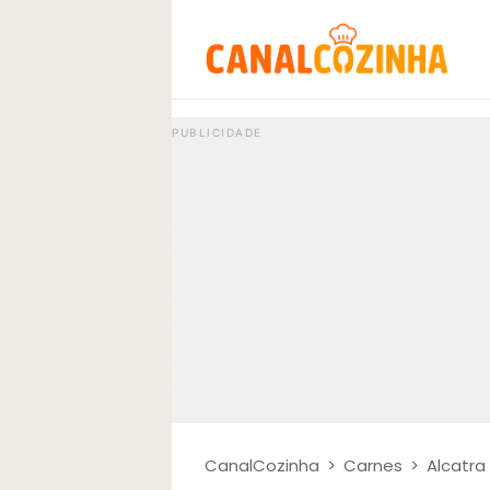
CanalCozinha
>
Carnes
>
Alcatra