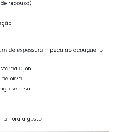
 de repouso)
orção
 cm de espessura — peça ao açougueiro
tarda Dijon
 de oliva
eiga sem sal
na hora a gosto