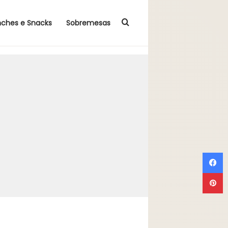
Procurar por
nches e Snacks
Sobremesas
F
P