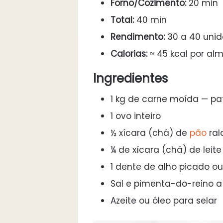
Forno/Cozimento:
20 min
Total:
40 min
Rendimento:
30 a 40 uni
Calorias:
≈ 45 kcal por a
Ingredientes
1 kg de carne moída — pat
1 ovo inteiro
½ xícara (chá) de
pão
ral
¼ de xícara (chá) de lei
1 dente de alho picado ou
Sal e pimenta-do-reino a
Azeite ou óleo para selar