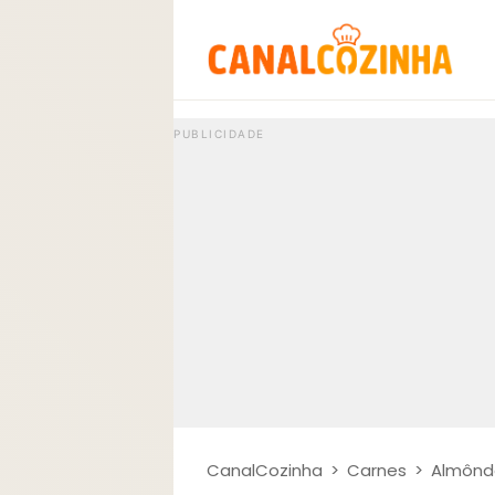
CanalCozinha
>
Carnes
>
Almônd