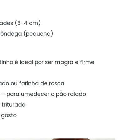
dades (3-4 cm)
lmôndega (pequena)
inho é ideal por ser magra e firme
ado ou farinha de rosca
te — para umedecer o pão ralado
 triturado
 gosto