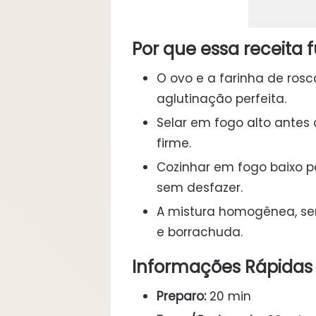
Por que essa receita 
O ovo e a farinha de ro
aglutinação perfeita.
Selar em fogo alto antes
firme.
Cozinhar em fogo baixo p
sem desfazer.
A mistura homogênea, se
e borrachuda.
Informações Rápidas
Preparo:
20 min