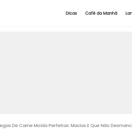
Dicas
Café da Manhã
La
egas De Carne Moída Perfeitas: Macias E Que Não Desman