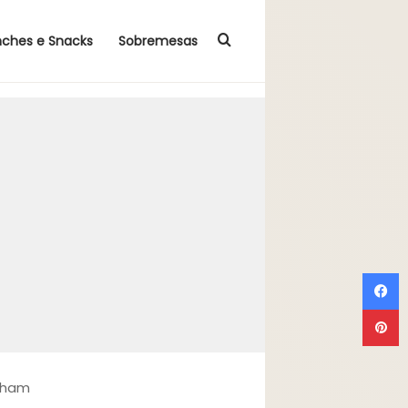
Procurar por
nches e Snacks
Sobremesas
F
P
cham