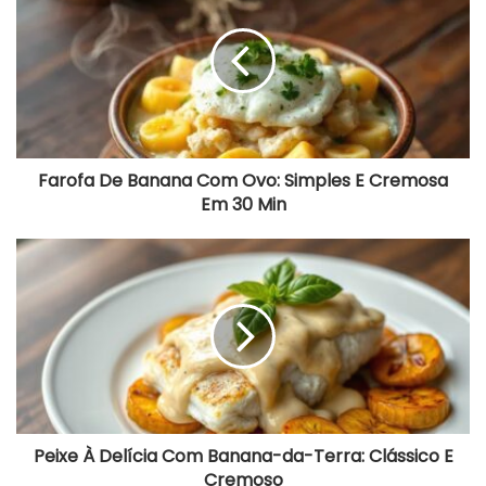
Banana
Com
Ovo:
Simples
E
Cremosa
Em
30
Min
Farofa De Banana Com Ovo: Simples E Cremosa
Em 30 Min
Peixe
À
Delícia
Com
Banana-
da-
Terra:
Clássico
E
Cremoso
Peixe À Delícia Com Banana-da-Terra: Clássico E
Cremoso