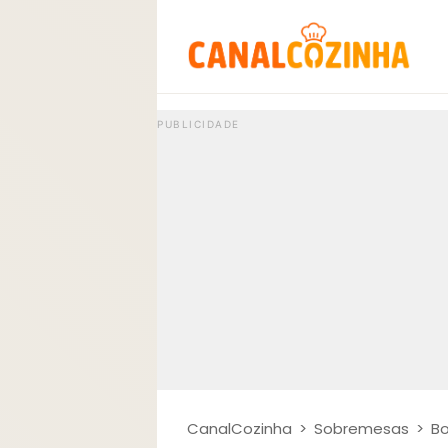
CanalCozinha
>
Sobremesas
>
Bo