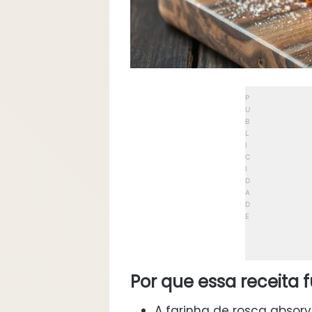
Por que essa receita 
A farinha de rosca absor