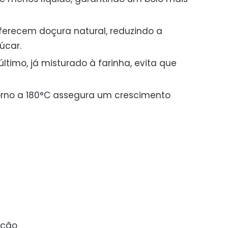
recem doçura natural, reduzindo a
úcar.
ltimo, já misturado à farinha, evita que
rno a 180°C assegura um crescimento
rção