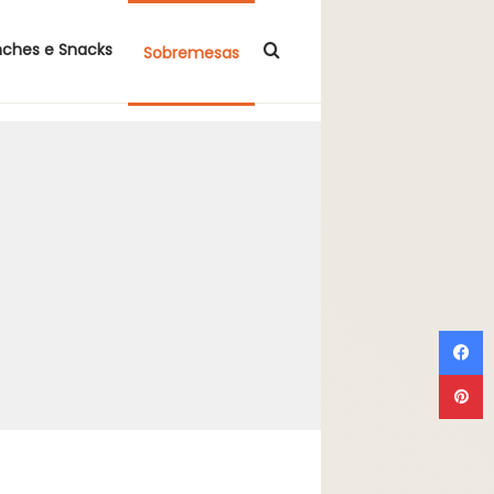
Procurar por
nches e Snacks
Sobremesas
F
P