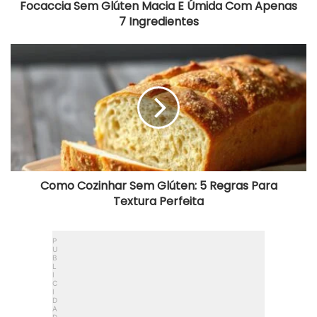
Focaccia Sem Glúten Macia E Úmida Com Apenas
7 Ingredientes
Como
Cozinhar
Sem
Glúten:
5
Regras
Para
Textura
Perfeita
Como Cozinhar Sem Glúten: 5 Regras Para
Textura Perfeita