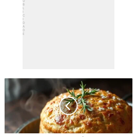
Focaccia
Sem
Glúten
Macia
E
Úmida
Com
Apenas
7
Ingredientes