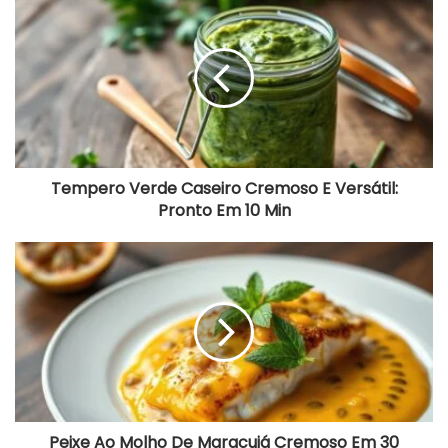
Verde
Caseiro
Cremoso
E
Versátil:
Pronto
Em
10
Min
Tempero Verde Caseiro Cremoso E Versátil:
Pronto Em 10 Min
Peixe
Ao
Molho
De
Maracujá
Cremoso
Em
30
Minutos
Peixe Ao Molho De Maracujá Cremoso Em 30