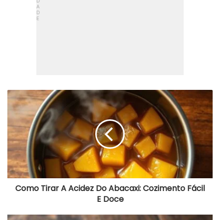
Como
Tirar
A
Acidez
Do
Abacaxi:
Cozimento
Fácil
E
Doce
Como Tirar A Acidez Do Abacaxi: Cozimento Fácil
E Doce
Salada