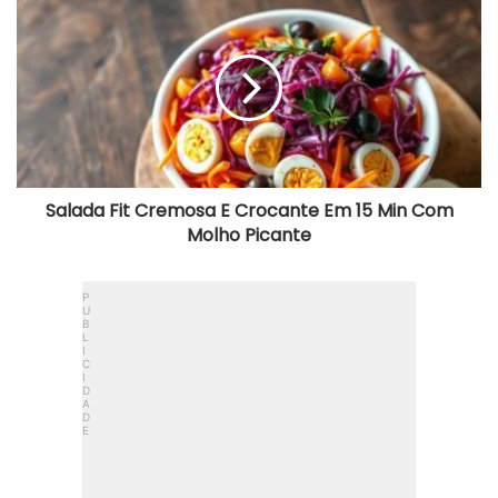
Fit
Cremosa
E
Crocante
Em
15
Min
Com
Molho
Picante
Salada Fit Cremosa E Crocante Em 15 Min Com
Molho Picante