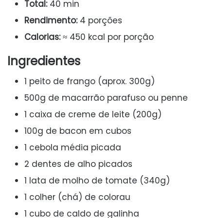
Total:
40 min
Rendimento:
4 porções
Calorias:
≈ 450 kcal por porção
Ingredientes
1 peito de frango (aprox. 300g)
500g de macarrão parafuso ou penne
1 caixa de creme de leite (200g)
100g de bacon em cubos
1 cebola média picada
2 dentes de alho picados
1 lata de molho de tomate (340g)
1 colher (chá) de colorau
1 cubo de caldo de galinha