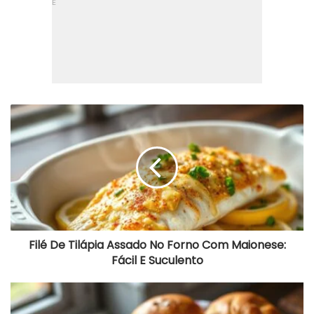
Filé
De
Tilápia
Assado
No
Forno
Com
Maionese:
Fácil
E
Suculento
Filé De Tilápia Assado No Forno Com Maionese:
Fácil E Suculento
Bisnaguinha
De
Leite